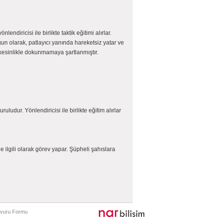
diricisi ile birlikte taktik eğitimi alırlar.
ygun olarak, patlayıcı yanında hareketsiz yatar ve
 kesinlikle dokunmamaya şartlanmıştır.
uludur. Yönlendiricisi ile birlikte eğitim alırlar
 ilgili olarak görev yapar. Şüpheli şahıslara
Başvuru Formu