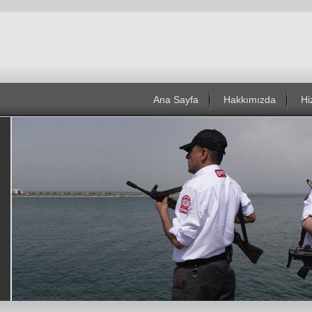
Ana Sayfa
Hakkımızda
Hi
ELEKTRONİK
KARTLI GEÇİŞ
GÜVENLİK
KONTROL
SİSTEMLERİ
Elektronik güvenlik sistemi denince
Söz konusu sistem, dağıtılmış b
akla ilk gelen sistemler hırsız alarm
bilgi işlem tekniğini kullanan ve 
sistemleri ve güvenlik kamera
kartlı geçiş kontrol sistemi olac
sistemleridir. Yine bunun ...
bina / tesis genelind...