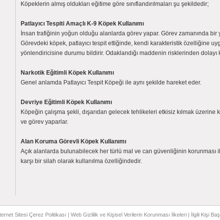
Köpeklerin almış oldukları eğitime göre sınıflandırılmaları şu şekildedir;
Patlayıcı Tespiti Amaçlı K-9 Köpek Kullanımı
İnsan trafiğinin yoğun olduğu alanlarda görev yapar. Görev zamanında bir yönlen
Görevdeki köpek, patlayıcı tespit ettiğinde, kendi karakteristik özelliğine u
yönlendiricisine durumu bildirir. Odaklandığı maddenin risklerinden dolayı
Narkotik Eğitimli Köpek Kullanımı
Genel anlamda Patlayıcı Tespit Köpeği ile aynı şekilde hareket eder.
Devriye Eğitimli Köpek Kullanımı
Köpeğin çalışma şekli, dışarıdan gelecek tehlikeleri etkisiz kılmak üzerine kur
ve görev yaparlar.
Alan Koruma Görevli Köpek Kullanımı
Açık alanlarda bulunabilecek her türlü mal ve can güvenliğinin korunması ile
karşı bir silah olarak kullanılma özelliğindedir.
ternet Sitesi Çerez Politikası
|
Web Gizlilik ve Kişisel Verilerin Korunması İlkeleri
|
İlgili Kişi 