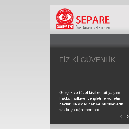
P YAKIN KORUMA
FİZİKİ GÜVENLİK
VENLİK HİZMETİ
ve beceri yönünden istenilen
Gerçek ve tüzel kişilere ait yaşam
eye yükselmiş personelin
hakkı, mülkiyet ve işletme yönetimi
endirildiği yakın koruma
hakları ile diğer hak ve hürriyetlerin
, şirket yöneticilerinin sı...
saldırıya uğramaması...