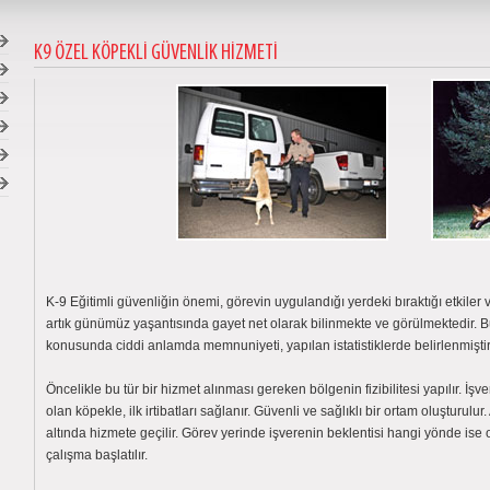
K9 ÖZEL KÖPEKLİ GÜVENLİK HİZMETİ
K-9 Eğitimli güvenliğin önemi, görevin uygulandığı yerdeki bıraktığı etkile
artık günümüz yaşantısında gayet net olarak bilinmekte ve görülmektedir. Bu 
konusunda ciddi anlamda memnuniyeti, yapılan istatistiklerde belirlenmiştir
Öncelikle bu tür bir hizmet alınması gereken bölgenin fizibilitesi yapılır. İş
olan köpekle, ilk irtibatları sağlanır. Güvenli ve sağlıklı bir ortam oluşturulu
altında hizmete geçilir. Görev yerinde işverenin beklentisi hangi yönde ise o
çalışma başlatılır.