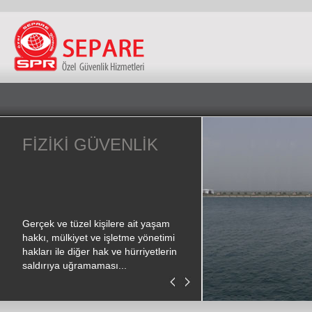
A
FİZİKİ GÜVENLİK
ELEKTRONİK
İ
GÜVENLİK
Gerçek ve tüzel kişilere ait yaşam
Elektronik güvenlik sistemi
hakkı, mülkiyet ve işletme yönetimi
akla ilk gelen sistemler hır
hakları ile diğer hak ve hürriyetlerin
sistemleri ve güvenlik kam
saldırıya uğramaması...
sistemleridir. Yine bunun ...