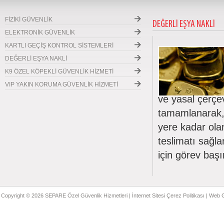
FİZİKİ GÜVENLİK
DEĞERLİ EŞYA NAKLİ
ELEKTRONİK GÜVENLİK
KARTLI GEÇİŞ KONTROL SİSTEMLERİ
DEĞERLİ EŞYA NAKLİ
K9 ÖZEL KÖPEKLİ GÜVENLİK HİZMETİ
VIP YAKIN KORUMA GÜVENLİK HİZMETİ
ve yasal çerçev
tamamlanarak, b
yere kadar olan
teslimatı sağl
için görev baş
Copyright © 2026 SEPARE Özel Güvenlik Hizmetleri |
İnternet Sitesi Çerez Politikası
|
Web Gi